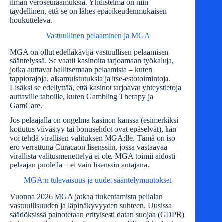
ilman veroseuraamuksia. Yhdistelmä on niin
täydellinen, että se on lähes epäoikeudenmukaisen
houkutteleva.
Vastuullinen pelaaminen ja MGA
MGA on ollut edelläkävijä vastuullisen pelaamisen
sääntelyssä. Se vaatii kasinoita tarjoamaan työkaluja,
jotka auttavat hallitsemaan pelaamista – kuten
tappiorajoja, aikamuistutuksia ja itse-estotoimintoja.
Lisäksi se edellyttää, että kasinot tarjoavat yhteystietoja
auttaville tahoille, kuten Gambling Therapy ja
GamCare.
Jos pelaajalla on ongelma kasinon kanssa (esimerkiksi
kotiutus viivästyy tai bonusehdot ovat epäselvät), hän
voi tehdä virallisen valituksen MGA:lle. Tämä on iso
ero verrattuna Curacaon lisenssiin, jossa vastaavaa
virallista valitusmenettelyä ei ole. MGA toimii aidosti
pelaajan puolella – ei vain lisenssin antajana.
MGA:n tulevaisuus ja uudet sääntelymuutokset
Vuonna 2026 MGA jatkaa tiukentamista pelialan
vastuullisuuden ja läpinäkyvyyden suhteen. Uusissa
säädöksissä painotetaan erityisesti datan suojaa (GDPR)