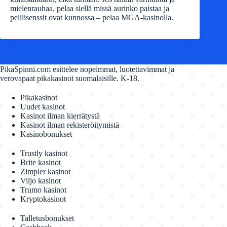
mielenrauhaa, pelaa siellä missä aurinko paistaa ja
pelilisenssit ovat kunnossa – pelaa MGA-kasinolla.
PikaSpinni.com esittelee nopeimmat, luotettavimmat ja
verovapaat pikakasinot suomalaisille. K-18.
Pikakasinot
Uudet kasinot
Kasinot ilman kierrätystä
Kasinot ilman rekisteröitymistä
Kasinobonukset
Trustly kasinot
Brite kasinot
Zimpler kasinot
Viljo kasinot
Trumo kasinot
Kryptokasinot
Talletusbonukset