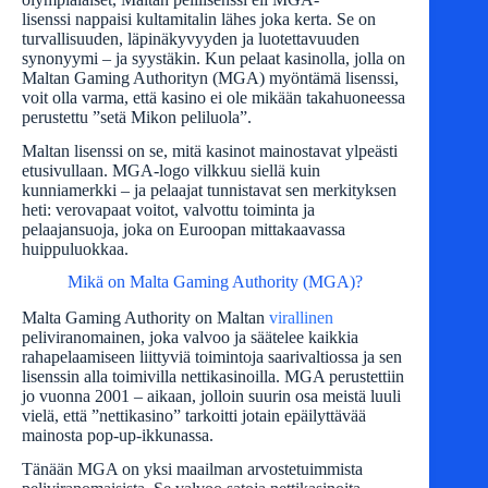
lisenssi nappaisi kultamitalin lähes joka kerta. Se on
turvallisuuden, läpinäkyvyyden ja luotettavuuden
synonyymi – ja syystäkin. Kun pelaat kasinolla, jolla on
Maltan Gaming Authorityn (MGA) myöntämä lisenssi,
voit olla varma, että kasino ei ole mikään takahuoneessa
perustettu ”setä Mikon peliluola”.
Maltan lisenssi on se, mitä kasinot mainostavat ylpeästi
etusivullaan. MGA-logo vilkkuu siellä kuin
kunniamerkki – ja pelaajat tunnistavat sen merkityksen
heti: verovapaat voitot, valvottu toiminta ja
pelaajansuoja, joka on Euroopan mittakaavassa
huippuluokkaa.
Mikä on Malta Gaming Authority (MGA)?
Malta Gaming Authority on Maltan
virallinen
peliviranomainen, joka valvoo ja säätelee kaikkia
rahapelaamiseen liittyviä toimintoja saarivaltiossa ja sen
lisenssin alla toimivilla nettikasinoilla. MGA perustettiin
jo vuonna 2001 – aikaan, jolloin suurin osa meistä luuli
vielä, että ”nettikasino” tarkoitti jotain epäilyttävää
mainosta pop-up-ikkunassa.
Tänään MGA on yksi maailman arvostetuimmista